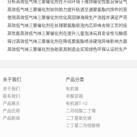
分析高效低气味三聚催化剂在不同环境下维持催化性能且保证气
味控制表现
高效低气味三聚催化剂如何助力提升轨道交通聚氨酯内饰件的室
内空气质量
使用高效低气味三聚催化剂优化高回弹海绵生产流程并满足严苛
环保出口
高效低气味三聚催化剂在处理聚氨酯软泡内芯异味去除工艺的技
术应用指导
高性能高效低气味三聚催化剂在提升儿童泡沫玩具安全性与触感
表现分析
探讨高效低气味三聚催化剂在降低聚氨酯喷涂硬泡异味影响方面
的实际效果
高效低气味三聚催化剂协助家具制造业实现绿色环保认证的生产
工艺升级
关于我们
产品分类
关于我们
有机锡
联系我们
辛酸亚锡
产品展示
有机锡T-12
产品应用
二月桂酸二丁锡
产品新闻
二丁基氧化锡
二丁基二月桂酸锡