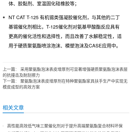
体、胶黏剂、室温固化硅橡胶等；
NT CAT T-125 有机锡类强凝胶催化剂，与其他的二丁
基锡催化剂相比，T-125催化剂对氨基甲酸酯反应具有
更高的催化活性和选择性，而且改善了水解稳定性，适
用于硬质聚氨酯喷涂泡沫、模塑泡沫及CASE应用中。
上一篇
：
采用聚氨酯泡沫表皮增厚剂可显著增强硬质聚氨酯泡沫表层
的抗撞击及耐刮擦力
下一篇
：
聚氨酯泡沫表皮增厚剂在特种聚氨酯家具扶手生产中实现无
模皮成型的高效方案
相关文章
高性能高效低气味三聚催化剂对于提升高端聚氨酯复合材料环保
级别效能