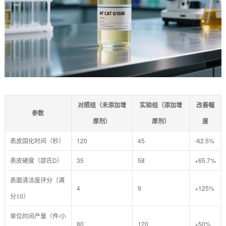
对照组（未添加增
实验组（添加增
改善幅
参数
厚剂）
厚剂）
度
表皮固化时间（秒）
120
45
-62.5%
表皮硬度（邵氏D）
35
58
+65.7%
表面清洁度评分（满
4
9
+125%
分10）
单位时间产量（件/小
80
120
+50%